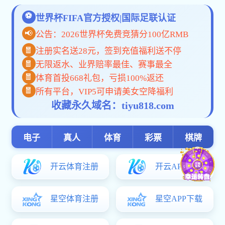
造物无声英文版
大大体育:投资者关系