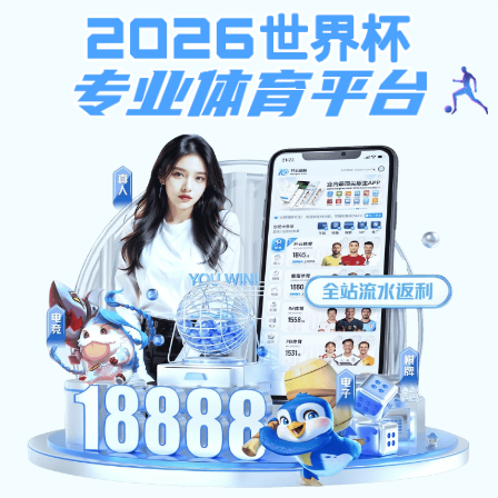
EN
大大体育
大大体育: 社pc加拿大网站责任
大大体育:社pc加拿大网站责任沟通
沟通是加强理解、建立信任的最好方式，我们积极采取多种形
式，努力和各利益相关方保持良好的沟通和联系，传递责任文化
理念，倾听利益相关方意见和建议，我们珍视利益相关方的反
馈，这为我们的可持续发展提供了智力支持。