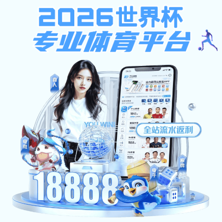
EN
大大体育
大大体育: 人力资源
大大体育:人事任免
大大体育:关于张笑尘任职的通知
来源：
发布时间：
2023-12-08
各部、室，各成员企业：