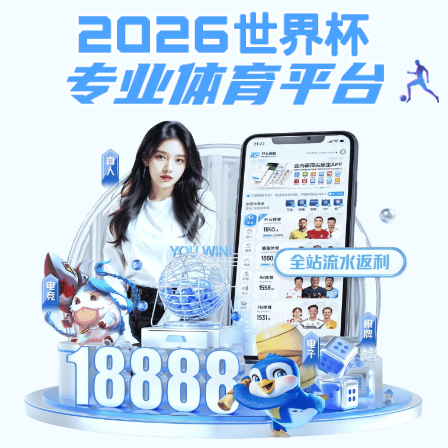
EN
大大体育
大大体育: 人力资源
大大体育:企业培训
大大体育:大大体育组织部长培训班圆满结业
来源：
发布时间：
2023-06-02