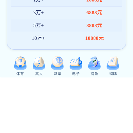
中材节能
中复神鹰
大大体育:相关链接
— 相关部委 —
— 所属企业 —
— 行业网站 —
大大体育网站群
官方微信
官方微博
官方抖音
官方知乎
善建公益基金
禾苞蛋